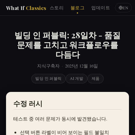
What If
Classics
스토리
블로그
업데이트
EN
빌딩 인 퍼블릭: 28일차 - 품질
문제를 고치고 워크플로우를
다듬다
지식구축자
·
2025년 12월 16일
빌딩 인 퍼블릭
AI 개발
제품
수정 러시
테스트 중 여러 문제가 동시에 발견됐습니다.
선택 버튼 라벨이 비어 보이는 필드 불일치